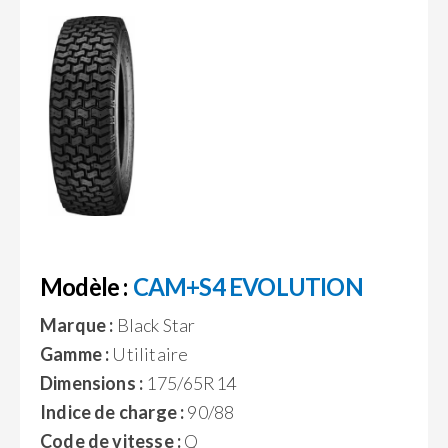
Modèle :
CAM+S4 EVOLUTION
Marque :
Black Star
Gamme :
Utilitaire
Dimensions :
175/65R14
Indice de charge :
90/88
Code de vitesse :
Q