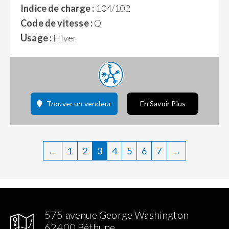
Indice de charge :
104/102
Code de vitesse :
Q
Usage :
Hiver
Trouver un vendeur
En Savoir Plus
←
1
2
3
4
5
6
7
→
575 avenue George Washington
62400 Béthune