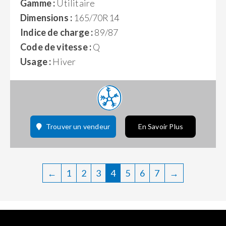
Gamme :
Utilitaire
Dimensions :
165/70R14
Indice de charge :
89/87
Code de vitesse :
Q
Usage :
Hiver
Trouver un vendeur
En Savoir Plus
←
1
2
3
4
5
6
7
→