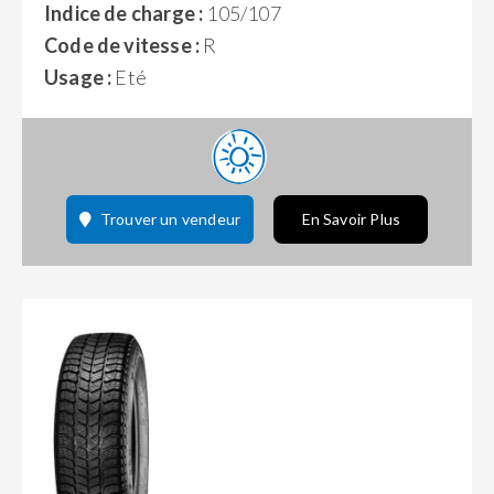
Indice de charge :
105/107
Code de vitesse :
R
Usage :
Eté
Trouver un vendeur
En Savoir Plus