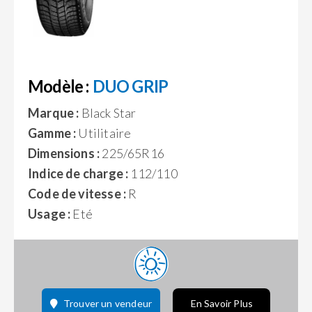
Modèle :
DUO GRIP
Marque :
Black Star
Gamme :
Utilitaire
Dimensions :
225/65R16
Indice de charge :
112/110
Code de vitesse :
R
Usage :
Eté
Trouver un vendeur
En Savoir Plus