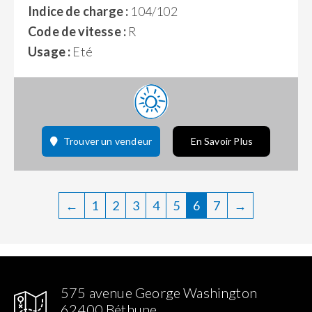
Indice de charge :
104/102
Code de vitesse :
R
Usage :
Eté
Trouver un vendeur
En Savoir Plus
←
1
2
3
4
5
6
7
→
575 avenue George Washington
62400 Béthune