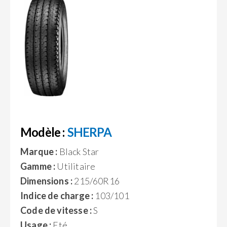
Modèle :
SHERPA
Marque :
Black Star
Gamme :
Utilitaire
Dimensions :
215/60R16
Indice de charge :
103/101
Code de vitesse :
S
Usage :
Eté