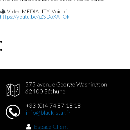
Video MEDIALITY. Voir ici :
https://youtu.be/jZSDoXA–Ok
575 avenue George Washington
62400 Béthune
+33 (0)4 74 87 18 18
info@black-star.fr
Espace Client