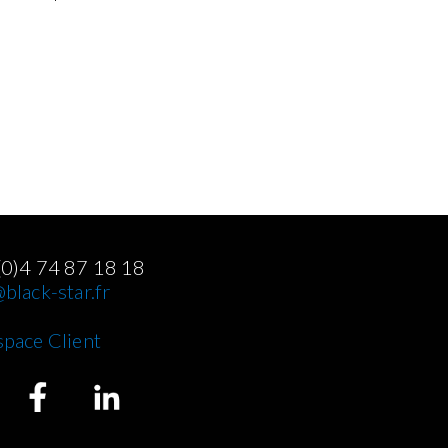
(0)4 74 87 18 18
black-star.fr
space Client