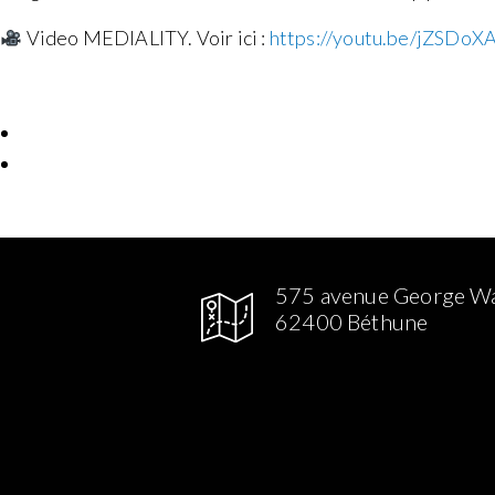
Video MEDIALITY. Voir ici :
https://youtu.be/jZSDoX
575 avenue George W
62400 Béthune
gram
Facebook
Linked in