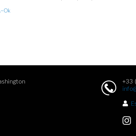
A–Ok
ashington
+33 
info@
E