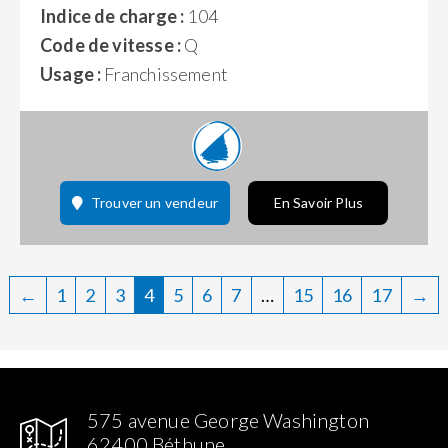
Indice de charge :
104
Code de vitesse :
Q
Usage :
Franchissement
Trouver un vendeur
En Savoir Plus
←
1
2
3
4
5
6
7
…
15
16
17
→
575 avenue George Washington
62400 Béthune