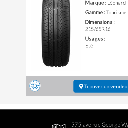
Marque :
Léonard
Gamme :
Tourisme
Dimensions :
215/65R16
Usages :
Eté
Trouver un vendeu
575 avenue George W