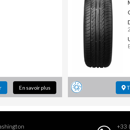
r
En savoir plus
T
ashington
+33 