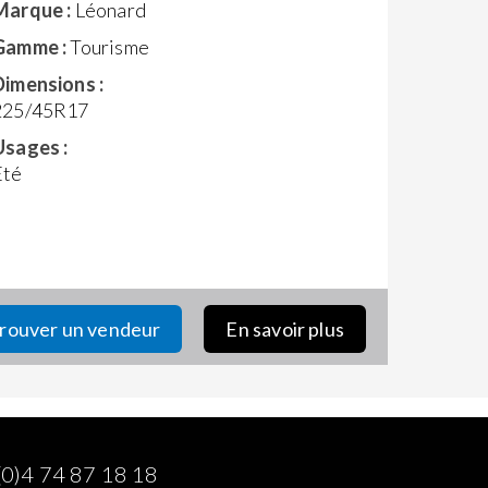
Marque :
Léonard
Gamme :
Tourisme
Dimensions :
225/45R17
Usages :
Eté
rouver un vendeur
En savoir plus
(0)4 74 87 18 18