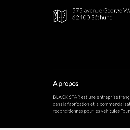
575 avenue George W
62400 Béthune
gram
Facebook
Linked in
A propos
BLACK STAR est une entreprise frança
dans la fabrication et la commercialis
reconditionnés pour les véhicules Touri