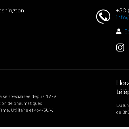
ashington
+33 
info@
E
Hora
télé
ise spécialisée depuis 1979
ation de pneumatiques
Du lun
sme, Utilitaire et 4x4/SUV.
de 8h3