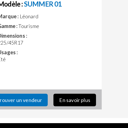
Modèle :
SUMMER 01
Marque :
Léonard
Gamme :
Tourisme
Dimensions :
225/45R17
Usages :
Eté
rouver un vendeur
En savoir plus