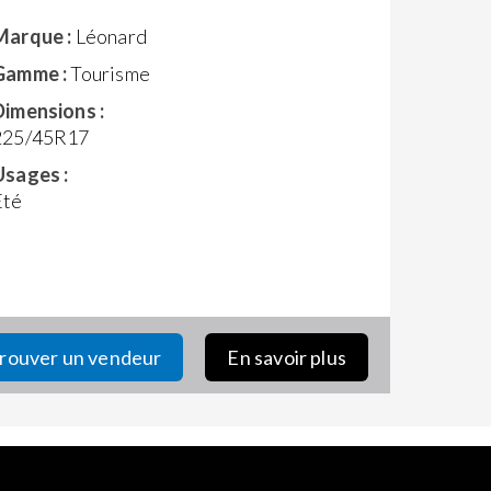
Marque :
Léonard
Gamme :
Tourisme
Dimensions :
225/45R17
Usages :
Eté
rouver un vendeur
En savoir plus