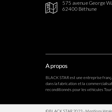
575 avenue George W
62400 Béthune
gram
Facebook
Linked in
A propos
BLACK STAR est une entreprise frança
dans la fabrication et la commercialis
reconditionnés pour les véhicules Touri
©BLACK STAR 2023 -
Mentions légal