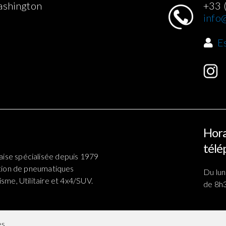
ashington
+33 
info@
E
Hora
télé
ise spécialisée depuis 1979
ation de pneumatiques
Du lun
sme, Utilitaire et 4x4/SUV.
de 8h3
es