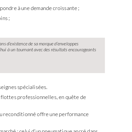
répondre à une demande croissante ;
ins ;
2 ans d’existence de sa marque d’enveloppes
hui à un tournant avec des résultats encourageants
seignes spécialisées.
 flottes professionnelles, en quête de
neu reconditionné offre une performance
 marché : celui d’un pneumatique ancré dans