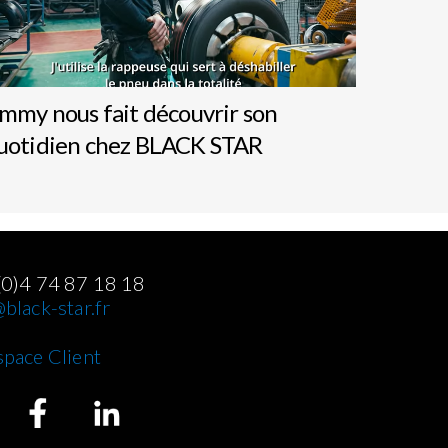
immy nous fait découvrir son
uotidien chez BLACK STAR
(0)4 74 87 18 18
black-star.fr
space Client