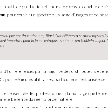
c un outil de production et une main d’œuvre capable de 
mme
, pour couvrir un spectre plus large d’usages et de beso
vers du pneumatique tricolore, Black Star célèbre en ce printemps les 
nt important pour la jeune entreprise soutenue par Mobivia, aujourd’
. »
urd’hui référencés par la majorité des distributeurs et en
D pour véhicules utilitaires, particulièrement prisée des
aincre l’ensemble des professionnels du montage que le p
rime le bénéfice du réemploi de matière.
eur et constance, vise à structurer un nouveau segment de