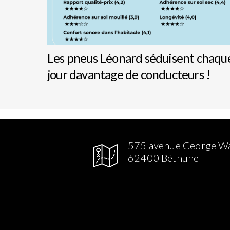
Les pneus Léonard séduisent chaqu
jour davantage de conducteurs !
575 avenue George W
62400 Béthune
gram
Facebook
Linked in