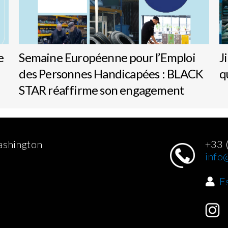
e
Semaine Européenne pour l’Emploi
J
des Personnes Handicapées : BLACK
q
STAR réaffirme son engagement
ashington
+33 
info@
E